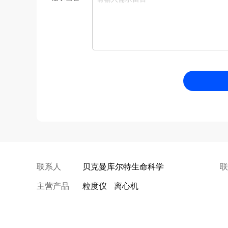
联系人
贝克曼库尔特生命科学
联
主营产品
粒度仪
离心机