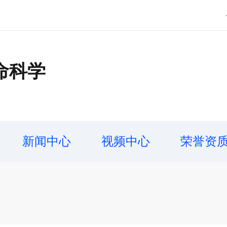
命科学
新闻中心
视频中心
荣誉资