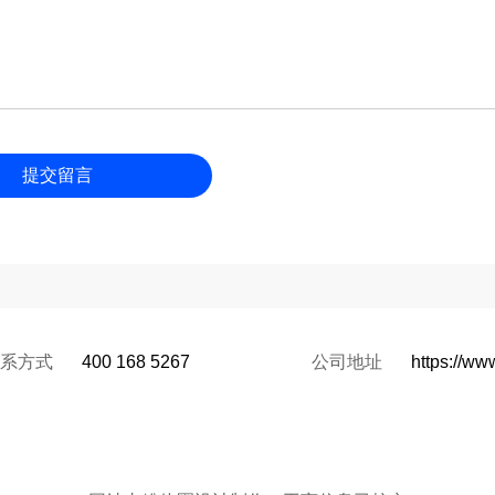
系方式
400 168 5267
公司地址
https://w