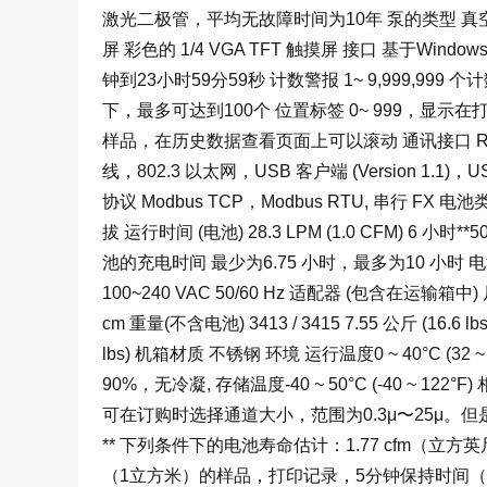
激光二极管，平均无故障时间为10年 泵的类型 真
屏 彩色的 1/4 VGA TFT 触摸屏 接口 基于Windo
钟到23小时59分59秒 计数警报 1~ 9,999,999
下，最多可达到100个 位置标签 0~ 999，显示在打
样品，在历史数据查看页面上可以滚动 通讯接口 RS232, R
线，802.3 以太网，USB 客户端 (Version 1.1)，USB
协议 Modbus TCP，Modbus RTU, 串行 F
拔 运行时间 (电池) 28.3 LPM (1.0 CFM) 6 小时**50
池的充电时间 最少为6.75 小时，最多为10 小时 电源 
100~240 VAC 50/60 Hz 适配器 (包含在运输箱中) 尺寸 3
cm 重量(不含电池) 3413 / 3415 7.55 公斤 (16.6 lbs) 
lbs) 机箱材质 不锈钢 环境 运行温度0 ~ 40°C (32 ~
90%，无冷凝, 存储温度-40 ~ 50°C (-40 ~ 122°
可在订购时选择通道大小，范围为0.3μ〜25μ。但是
** 下列条件下的电池寿命估计：1.77 cfm（立方
（1立方米）的样品，打印记录，5分钟保持时间